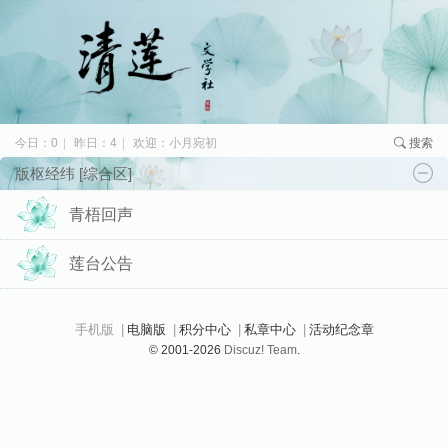
今日：0
|
昨日：4
|
欢迎：小月宛初
搜索
版枢经纬 [综合区]
青梧回声
莲台公告
手机版
|
电脑版
|
积分中心
|
私章中心
|
活动纪念章
© 2001-2026
Discuz! Team
.