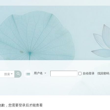
用户名
自动登录
找回密码
搜索
搜
索
抱歉，您需要登录后才能查看