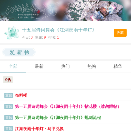
十五届诗词舞会《江湖夜雨十年灯》
收藏
今日:
0
主题:
9
排名:
1
全部
最新
热门
热帖
精华
公告
布料楼
置顶
第十五届诗词舞会《江湖夜雨十年灯》拈花楼（请勿跟帖）
置顶
第十五届诗词舞会《江湖夜雨十年灯》规则流程
置顶
江湖夜雨十年灯 · 马甲兑换
置顶